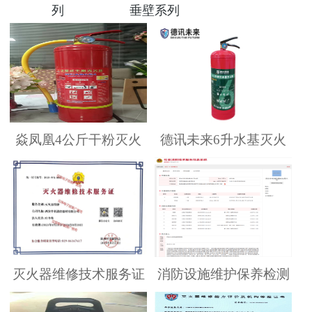
列
垂壁系列
焱凤凰4公斤干粉灭火
德讯未来6升水基灭火
灭火器维修技术服务证
消防设施维护保养检测