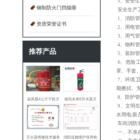
5、安全
钢制防火门挡烟垂
安全生产
1、消防
资质荣誉证书
2、用电
3、用气
4、物料
推荐产品
5、装卸
6、危险
罩、手套
7、环境
期擦拭、无
8、防护
焱凤凰4公斤干粉灭
德讯未来6升水基灭
9、文明
水用电;
车间消防
一、不准
灭火器维修技术服务
消防设施维护保养检