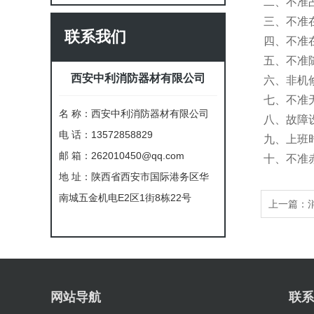
二、不准
三、不准
联系我们
四、不准
五、不准
西安中利消防器材有限公司
六、非机
七、不准
名 称：西安中利消防器材有限公司
八、故障
电 话：13572858829
九、上班
邮 箱：262010450@qq.com
十、不准
地 址：陕西省西安市国际港务区华
南城五金机电E2区1街8栋22号
上一篇：
网站导航
联系