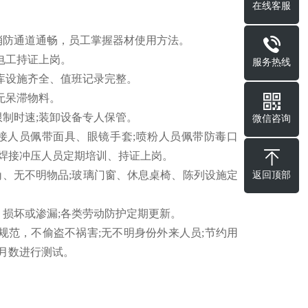
在线客服
消防通道通畅，员工掌握器材使用方法。
电工持证上岗。
服务热线
气库设施齐全、值班记录完整。
无呆滞物料。
限制时速;装卸设备专人保管。
微信咨询
接人员佩带面具、眼镜手套;喷粉人员佩带防毒口
;焊接冲压人员定期培训、持证上岗。
返回顶部
、无不明物品;玻璃门窗、休息桌椅、陈列设施定
、损坏或渗漏;各类劳动防护定期更新。
规范，不偷盗不祸害;无不明身份外来人员;节约用
双月数进行测试。