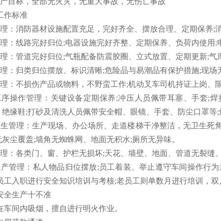
生产目标，全部无火灾，无重大事故，无伤亡事故
工作标准
管理：消防器材设施配置充足，完好齐全、摆放合理、定期保养;
管理：线路完好归位;电器设施完好齐整、定期保养、负荷内使用;
管理：管道完好归位;气瓶配备防震胶圈、立式放置、定期更新;
管理：归类归位摆放、标识清晰;危险品与易潮品有保护措施;现场
管理：不损伤产品或物料，不野蛮工作;机动叉车司机持证上岗、
工序操作管理：关键设备定期保养;冲压人员佩带耳塞、手套;焊
、绝缘鞋;打砂及清洗人员佩带安全帽、眼镜、手套、防尘口罩等
卫生管理：生产现场、办公场所、走道楼梯干净整洁，无卫生死角
灰尘覆盖;墙角无蜘蛛网、地面无积水;厕所无异味。
管理：各类门、窗、护栏无损坏;天花、墙壁、地面、管道无裂缝
生产管理：私人物品归位摆放;员工着装、举止遵守车间操作行为
新员工入职进行安全知识培训与考核;老员工则单数月进行培训，
安全生产十不准
在车间内吸烟，擅自进行明火作业。