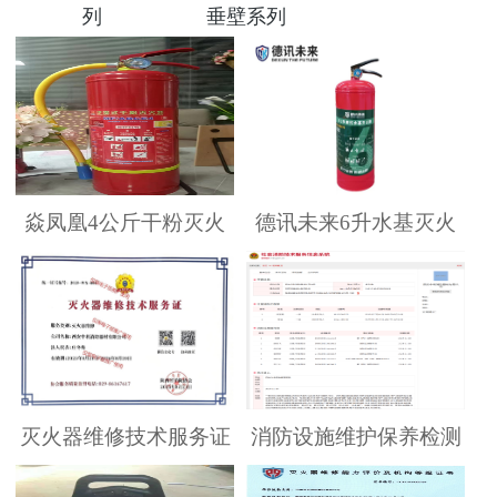
列
垂壁系列
焱凤凰4公斤干粉灭火
德讯未来6升水基灭火
灭火器维修技术服务证
消防设施维护保养检测